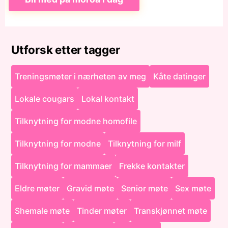
Utforsk etter tagger
Treningsmøter i nærheten av meg
Kåte datinger
Lokale cougars
Lokal kontakt
Tilknytning for modne homofile
Tilknytning for modne
Tilknytning for milf
Tilknytning for mammaer
Frekke kontakter
Eldre møter
Gravid møte
Senior møte
Sex møte
Shemale møte
Tinder møter
Transkjønnet møte