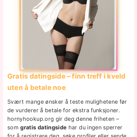
Gratis datingside – finn treff i kveld
uten å betale noe
Svært mange ønsker å teste mulighetene før
de vurderer å betale for ekstra funksjoner.
hornyhookup.org gir deg denne friheten –
som
gratis datingside
har du ingen sperrer
for å registrere deg, søke profiler eller sende