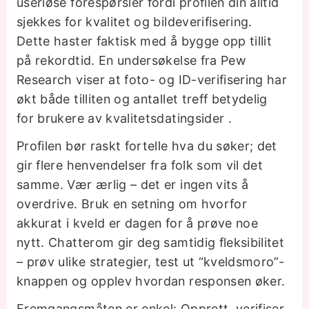
useriøse forespørsler fordi profilen din alltid
sjekkes for kvalitet og bildeverifisering.
Dette haster faktisk med å bygge opp tillit
på rekordtid. En undersøkelse fra Pew
Research viser at foto- og ID-verifisering har
økt både tilliten og antallet treff betydelig
for brukere av kvalitetsdatingsider .
Profilen bør raskt fortelle hva du søker; det
gir flere henvendelser fra folk som vil det
samme. Vær ærlig – det er ingen vits å
overdrive. Bruk en setning om hvorfor
akkurat i kveld er dagen for å prøve noe
nytt. Chatterom gir deg samtidig fleksibilitet
– prøv ulike strategier, test ut “kveldsmoro”-
knappen og opplev hvordan responsen øker.
Fremgangsmåten er enkel: Opprett, verifiser,