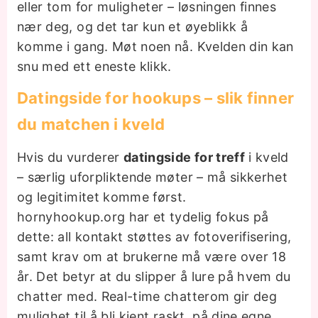
eller tom for muligheter – løsningen finnes
nær deg, og det tar kun et øyeblikk å
komme i gang. Møt noen nå. Kvelden din kan
snu med ett eneste klikk.
Datingside for hookups – slik finner
du matchen i kveld
Hvis du vurderer
datingside for treff
i kveld
– særlig uforpliktende møter – må sikkerhet
og legitimitet komme først.
hornyhookup.org har et tydelig fokus på
dette: all kontakt støttes av fotoverifisering,
samt krav om at brukerne må være over 18
år. Det betyr at du slipper å lure på hvem du
chatter med. Real-time chatterom gir deg
mulighet til å bli kjent raskt, på dine egne