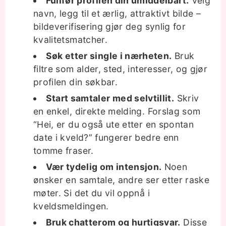
Fullfør profilen din umiddelbart.
Velg
navn, legg til et ærlig, attraktivt bilde –
bildeverifisering gjør deg synlig for
kvalitetsmatcher.
Søk etter single i nærheten.
Bruk
filtre som alder, sted, interesser, og gjør
profilen din søkbar.
Start samtaler med selvtillit.
Skriv
en enkel, direkte melding. Forslag som
“Hei, er du også ute etter en spontan
date i kveld?” fungerer bedre enn
tomme fraser.
Vær tydelig om intensjon.
Noen
ønsker en samtale, andre ser etter raske
møter. Si det du vil oppnå i
kveldsmeldingen.
Bruk chatterom og hurtigsvar.
Disse