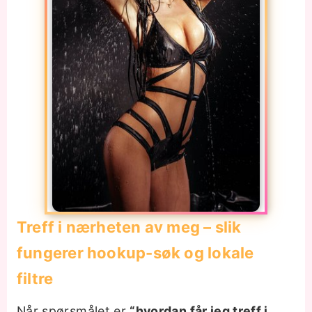
Treff i nærheten av meg – slik
fungerer hookup-søk og lokale
filtre
Når spørsmålet er
“hvordan får jeg treff i