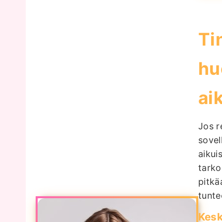
Ti
hu
ai
Jos r
sovel
aikui
tarko
pitkä
tunte
Kesk