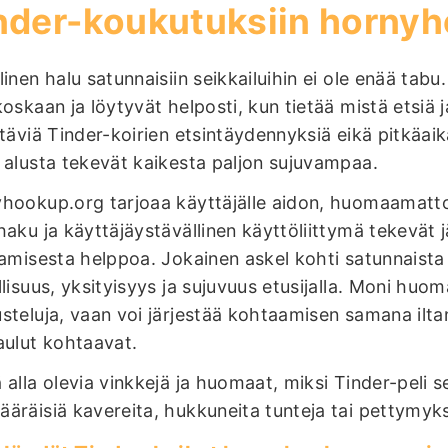
nder-koukutuksiin hornyh
linen halu satunnaisiin seikkailuihin ei ole enää t
koskaan ja löytyvät helposti, kun tietää mistä etsiä 
ttäviä Tinder-koirien etsintäydennyksiä eikä pitkäaik
 alusta tekevät kaikesta paljon sujuvampaa.
hookup.org tarjoaa käyttäjälle aidon, huomaamattom
haku ja käyttäjäystävällinen käyttöliittymä tekevät 
tamisesta helppoa. Jokainen askel kohti satunnaista
llisuus, yksityisyys ja sujuvuus etusijalla. Moni huom
steluja, vaan voi järjestää kohtaamisen samana ilta
aulut kohtaavat.
 alla olevia vinkkejä ja huomaat, miksi Tinder-peli s
äräisiä kavereita, hukkuneita tunteja tai pettymyks