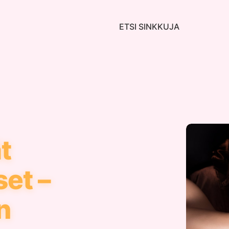
ETSI SINKKUJA
t
et –
n