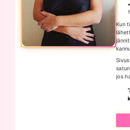
Kun t
lähet
jänni
kannu
Sivus
satun
jos h