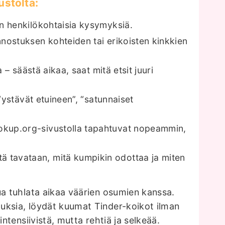
ustolta:
ian henkilökohtaisia kysymyksiä.
innostuksen kohteiden tai erikoisten kinkkien
a – säästä aikaa, saat mitä etsit juuri
: “ystävät etuineen”, “satunnaiset
ookup.org-sivustolla tapahtuvat nopeammin,
ä tavataan, mitä kumpikin odottaa ja miten
ua tuhlata aikaa väärien osumien kanssa.
uksia, löydät kuumat Tinder-koikot ilman
ntensiivistä, mutta rehtiä ja selkeää.