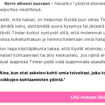
Kerro aikeesi suoraan
– haluatko “ystäviä etuinee
helpottaa viestittelyä.
iedät, mitä haluat, on helpompi löytää juuri oikea Tin
tämällä kehu, esittämällä suora kysymys tai järjestä
ttävät Tinder-koikot syntyvät siitä, että molemmat u
staa kokeilunhaluun ja hemmottelemaan omia haluja 
ton laaja käyttäjäkunta takaa, että löydät etsimäsi
naiset kohtaamiset tai aito keskustelu. Jos nämä ei
aluat laajentaa Tinder-peliä vielä laajemmalle alueell
“Aina, kun otat askelen kohti omia toiveitasi, joku
koikkojen kohtaamisten ydintä.”
Liity mukaan tän