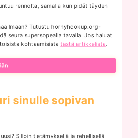
untuu rennolta, samalla kun pidät täyden
maailmaan? Tutustu hornyhookup.org-
dä seura supersopealla tavalla. Jos haluat
htoisista kohtaamisista
tästä artikkelista
.
ään
uri sinulle sopivan
si? Silloin tietämyksellä ja rehellisellä