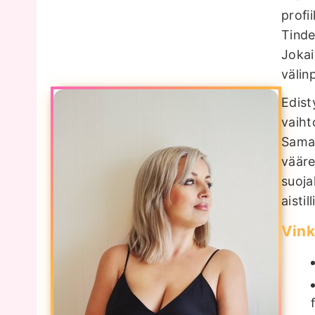
profi
Tinde
Jokai
välin
Edist
vaiht
Sama 
vääre
suoja
aisti
Vink