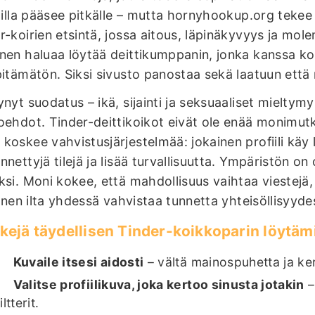
ililla pääsee pitkälle – mutta hornyhookup.org teke
r-koirien etsintä, jossa aitous, läpinäkyvyys ja mo
nen haluaa löytää deittikumppanin, jonka kanssa k
pitämätön. Siksi sivusto panostaa sekä laatuun että
ynyt suodatus – ikä, sijainti ja seksuaaliset mielty
oehdot. Tinder-deittikoikot eivät ole enää monimutka
koskee vahvistusjärjestelmää: jokainen profiili käy
nnettyjä tilejä ja lisää turvallisuutta. Ympäristön 
ksi. Moni kokee, että mahdollisuus vaihtaa viestejä, 
llinen ilta yhdessä vahvistaa tunnetta yhteisöllisyyde
kejä täydellisen Tinder-koikkoparin löytäm
Kuvaile itsesi aidosti
– vältä mainospuhetta ja ker
Valitse profiilikuva, joka kertoo sinusta jotakin
–
filtterit.