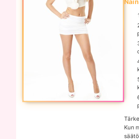
Näin
Tärke
Kun m
säätö