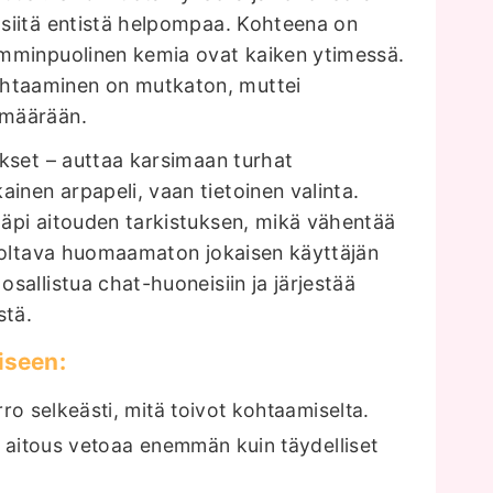
e siitä entistä helpompaa. Kohteena on
lemminpuolinen kemia ovat kaiken ytimessä.
ohtaaminen on mutkaton, muttei
 määrään.
mykset – auttaa karsimaan turhat
inen arpapeli, vaan tietoinen valinta.
 läpi aitouden tarkistuksen, mikä vähentää
on oltava huomaamaton jokaisen käyttäjän
osallistua chat-huoneisiin ja järjestää
stä.
iseen:
ro selkeästi, mitä toivot kohtaamiselta.
 aitous vetoaa enemmän kuin täydelliset