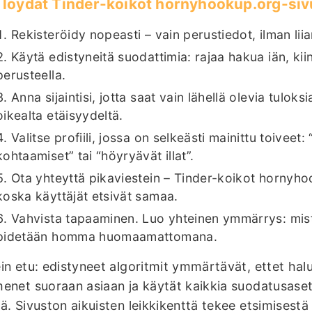
 löydät Tinder-koikot hornyhookup.org-siv
Rekisteröidy nopeasti – vain perustiedot, ilman li
Käytä edistyneitä suodattimia: rajaa hakua iän, ki
perusteella.
Anna sijaintisi, jotta saat vain lähellä olevia tuloksi
oikealta etäisyydeltä.
Valitse profiili, jossa on selkeästi mainittu toiveet
kohtaamiset” tai “höyryävät illat”.
Ota yhteyttä pikaviestein – Tinder-koikot hornyh
koska käyttäjät etsivät samaa.
Vahvista tapaaminen. Luo yhteinen ymmärrys: mist
pidetään homma huomaamattomana.
in etu: edistyneet algoritmit ymmärtävät, ettet hal
enet suoraan asiaan ja käytät kaikkia suodatusaset
ä. Sivuston aikuisten leikkikenttä tekee etsimisestä i