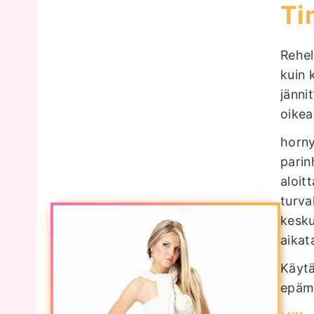
Ti
Rehel
kuin 
jänni
oikea
horny
parin
aloit
turva
kesku
aikat
Käytä
epämä