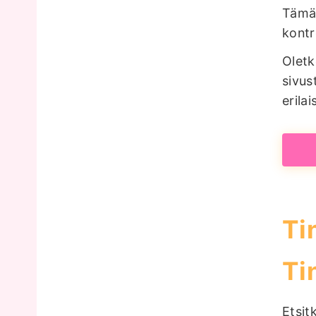
Tämän
kontro
Oletk
sivus
erila
Ti
Ti
Etsit