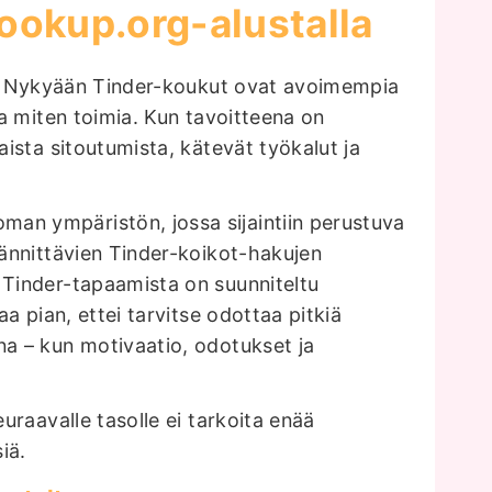
ookup.org-alustalla
abu. Nykyään Tinder-koukut ovat avoimempia
ja miten toimia. Kun tavoitteena on
aista sitoutumista, kätevät työkalut ja
an ympäristön, jossa sijaintiin perustuva
jännittävien Tinder-koikot-hakujen
 Tinder-tapaamista on suunniteltu
aa pian, ettei tarvitse odottaa pitkiä
na – kun motivaatio, odotukset ja
euraavalle tasolle ei tarkoita enää
iä.