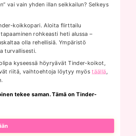
n” vai vain yhden illan seikkailun? Selkeys
der-koikkopari. Aloita flirttailu
 tapaaminen rohkeasti heti alussa –
skaltaa olla rehellisiä. Ympäristö
turvallisesti.
, olipa kyseessä höyryävät Tinder-koikot,
vät riitä, vaihtoehtoja löytyy myös
täällä
,
e.
 toinen tekee saman. Tämä on Tinder-
ään