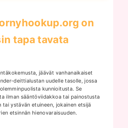
 hornyhookup.org on
in tapa tavata
tsintäkokemusta, jäävät vanhanaikaiset
der-deittialustan uudelle tasolle, jossa
molemminpuolista kunnioitusta. Se
ita ilman sääntöviidakkoa tai painostusta
n tai ystävän etuineen, jokainen etsijä
ien etsinnän hienovaraisuuden.