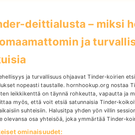
nder-deittialusta – miksi
omaamattomin ja turvallis
kuisia
ehellisyys ja turvallisuus ohjaavat Tinder-koirien e
lukset nopeasti taustalle. hornhookup.org nostaa Tin
sten leikkikenttä on täynnä rohkeutta, vapautta ja 
ittaa myös, että voit etsiä satunnaisia Tinder-koiko
aikaisiin suhteisiin. Halusitpa yhden yön villin sessio
e olevansa osa yhteisöä, joka ymmärtää Tinder-koir
eiset ominaisuudet: