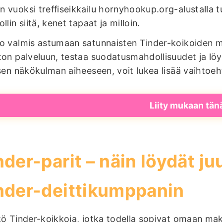
 vuoksi treffiseikkailu hornyhookup.org-alustalla t
llin siitä, kenet tapaat ja milloin.
o valmis astumaan satunnaisten Tinder-koikoiden 
ton palveluun, testaa suodatusmahdollisuudet ja löy
isen näkökulman aiheeseen, voit lukea lisää vaihtoe
Liity mukaan tän
nder-parit – näin löydät ju
nder-deittikumppanin
kö Tinder-koikkoja, jotka todella sopivat omaan makuu